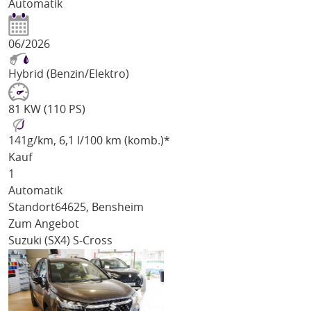
Automatik
06/2026
Hybrid (Benzin/Elektro)
81 KW (110 PS)
141
g/km
, 6,1 l/100 km (komb.)*
Kauf
1
Automatik
Standort
64625, Bensheim
Zum Angebot
Suzuki (SX4) S-Cross