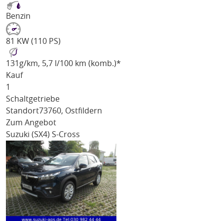
Benzin
81 KW (110 PS)
131
g/km
, 5,7 l/100 km (komb.)*
Kauf
1
Schaltgetriebe
Standort
73760, Ostfildern
Zum Angebot
Suzuki (SX4) S-Cross