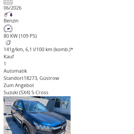
06/2026
Benzin
80 KW (109 PS)
141
g/km
, 6,1 l/100 km (komb.)*
Kauf
1
Automatik
Standort
18273, Güstrow
Zum Angebot
Suzuki (SX4) S-Cross