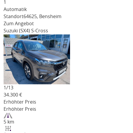
1
Automatik
Standort
64625, Bensheim
Zum Angebot
Suzuki (SX4) S-Cross
1/
13
34.300
€
Erhöhter Preis
Erhöhter Preis
5 km