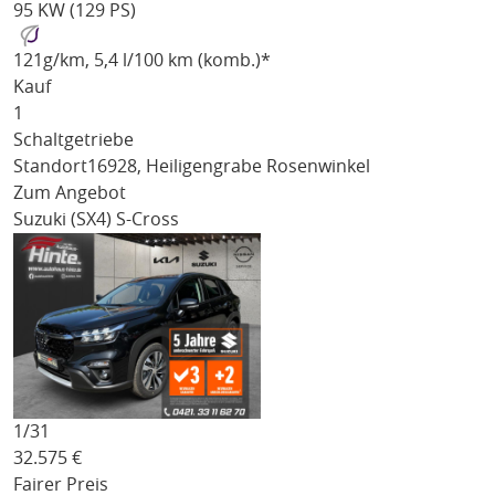
95 KW (129 PS)
121
g/km
, 5,4 l/100 km (komb.)*
Kauf
1
Schaltgetriebe
Standort
16928, Heiligengrabe Rosenwinkel
Zum Angebot
Suzuki (SX4) S-Cross
1/
31
32.575
€
Fairer Preis