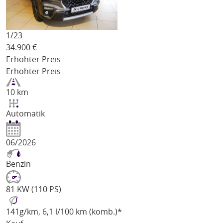
1/
23
34.900
€
Erhöhter Preis
Erhöhter Preis
10 km
Automatik
06/2026
Benzin
81 KW (110 PS)
141
g/km
, 6,1 l/100 km (komb.)*