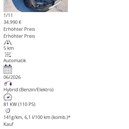
1/
11
34.990
€
Erhöhter Preis
Erhöhter Preis
5 km
Automatik
06/2026
Hybrid (Benzin/Elektro)
81 KW (110 PS)
141
g/km
, 6,1 l/100 km (komb.)*
Kauf