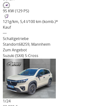
95 KW (129 PS)
121
g/km
, 5,4 l/100 km (komb.)*
Kauf
―
Schaltgetriebe
Standort
68259, Mannheim
Zum Angebot
Suzuki (SX4) S-Cross
1/
24