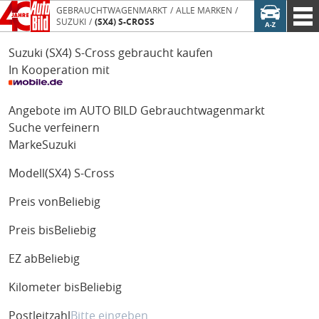
GEBRAUCHTWAGENMARKT
ALLE MARKEN
SUZUKI
(SX4) S-CROSS
Suzuki (SX4) S-Cross gebraucht kaufen
In Kooperation mit
Angebote im AUTO BILD Gebrauchtwagenmarkt
Suche verfeinern
Marke
Suzuki
Modell
(SX4) S-Cross
Preis von
Beliebig
Preis bis
Beliebig
EZ ab
Beliebig
Kilometer bis
Beliebig
Postleitzahl