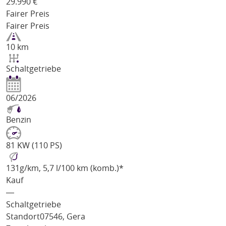
29.990
€
Fairer Preis
Fairer Preis
10 km
Schaltgetriebe
06/2026
Benzin
81 KW (110 PS)
131
g/km
, 5,7 l/100 km (komb.)*
Kauf
―
Schaltgetriebe
Standort
07546, Gera