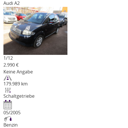
Audi A2
1/
12
2.990
€
Keine Angabe
179.989 km
Schaltgetriebe
05/2005
Benzin