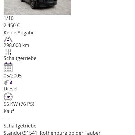
1/
10
2.450
€
Keine Angabe
298.000 km
Schaltgetriebe
05/2005
Diesel
56 KW (76 PS)
Kauf
―
Schaltgetriebe
Standort
91541, Rothenburg ob der Tauber