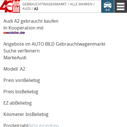
GEBRAUCHTWAGENMARKT
ALLE MARKEN
AUDI
A2
Audi A2 gebraucht kaufen
In Kooperation mit
Angebote im AUTO BILD Gebrauchtwagenmarkt
Suche verfeinern
Marke
Audi
Modell
A2
Preis von
Beliebig
Preis bis
Beliebig
EZ ab
Beliebig
Kilometer bis
Beliebig
Postleitzahl