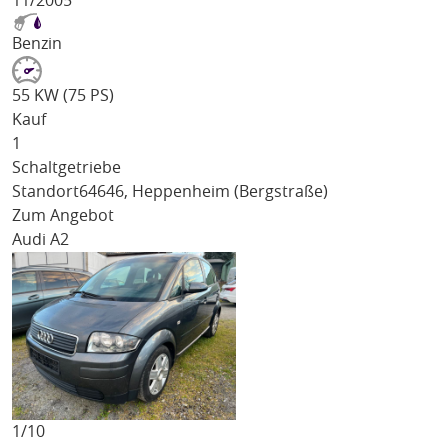
11/2005
Benzin
55 KW (75 PS)
Kauf
1
Schaltgetriebe
Standort
64646, Heppenheim (Bergstraße)
Zum Angebot
Audi A2
1/
10