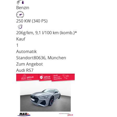
Benzin
250 KW (340 PS)
206
g/km
, 9,1 l/100 km (komb.)*
Kauf
1
Automatik
Standort
80636, München
Zum Angebot
Audi RS7