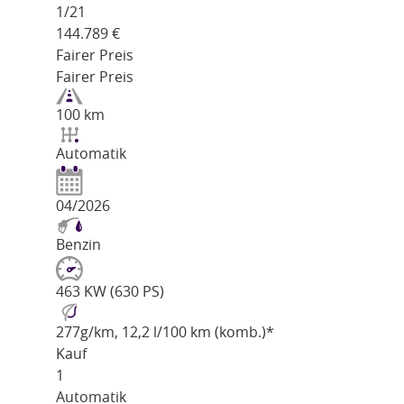
1/
21
144.789
€
Fairer Preis
Fairer Preis
100 km
Automatik
04/2026
Benzin
463 KW (630 PS)
277
g/km
, 12,2 l/100 km (komb.)*
Kauf
1
Automatik