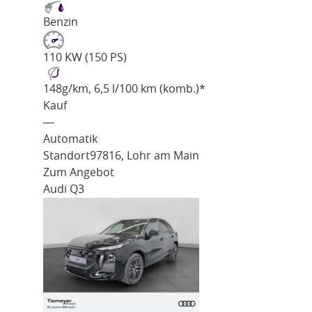
Benzin
110 KW (150 PS)
148
g/km
, 6,5 l/100 km (komb.)*
Kauf
―
Automatik
Standort
97816, Lohr am Main
Zum Angebot
Audi Q3