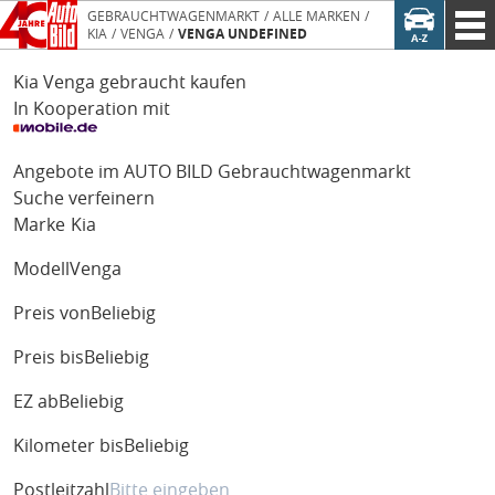
GEBRAUCHTWAGENMARKT
ALLE MARKEN
KIA
VENGA
VENGA UNDEFINED
Kia Venga gebraucht kaufen
In Kooperation mit
Angebote im AUTO BILD Gebrauchtwagenmarkt
Suche verfeinern
Marke
Kia
Modell
Venga
Preis von
Beliebig
Preis bis
Beliebig
EZ ab
Beliebig
Kilometer bis
Beliebig
Postleitzahl