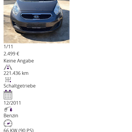
1/
11
2.499
€
Keine Angabe
221.436 km
Schaltgetriebe
12/2011
Benzin
66 KW (90 PS)