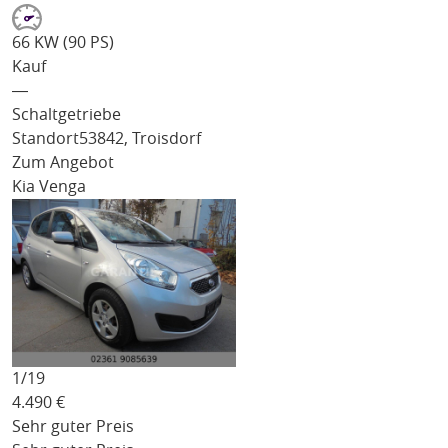
66 KW (90 PS)
Kauf
―
Schaltgetriebe
Standort
53842, Troisdorf
Zum Angebot
Kia Venga
1/
19
4.490
€
Sehr guter Preis