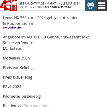
GEBRAUCHTWAGENMARKT
ALLE MARKEN
LEXUS
NX 350H
NX 350H AUS 2024
Lexus NX 350h aus 2024 gebraucht kaufen
In Kooperation mit
Angebote im AUTO BILD Gebrauchtwagenmarkt
Suche verfeinern
Marke
Lexus
Modell
NX 350h
Preis von
Beliebig
Preis bis
Beliebig
EZ ab
2024
Kilometer bis
Beliebig
Postleitzahl