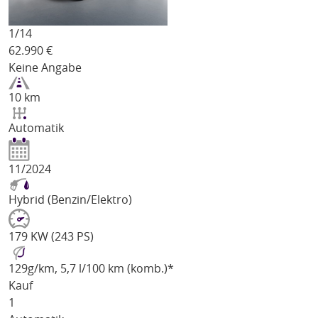
1/
14
62.990
€
Keine Angabe
10 km
Automatik
11/2024
Hybrid (Benzin/Elektro)
179 KW (243 PS)
129
g/km
, 5,7 l/100 km (komb.)*
Kauf
1