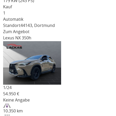
179 KW (243 PS)
Kauf
1
Automatik
Standort
44143, Dortmund
Zum Angebot
Lexus NX 350h
1/
24
54.950
€
Keine Angabe
10.350 km