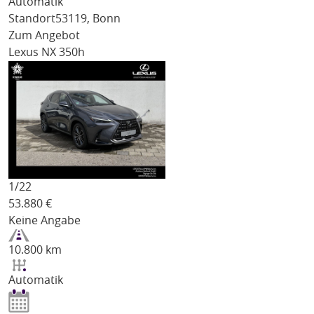
Automatik
Standort
53119, Bonn
Zum Angebot
Lexus NX 350h
1/
22
53.880
€
Keine Angabe
10.800 km
Automatik