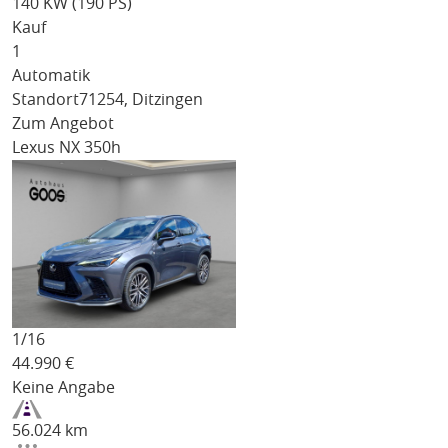
140 KW (190 PS)
Kauf
1
Automatik
Standort
71254, Ditzingen
Zum Angebot
Lexus NX 350h
1/
16
44.990
€
Keine Angabe
56.024 km