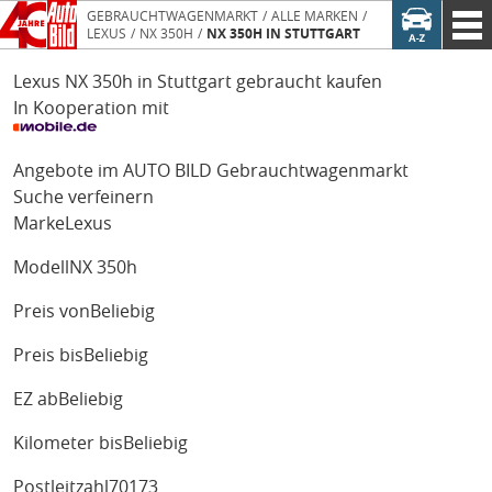
GEBRAUCHTWAGENMARKT
ALLE MARKEN
LEXUS
NX 350H
NX 350H IN STUTTGART
Lexus NX 350h in Stuttgart gebraucht kaufen
In Kooperation mit
Angebote im AUTO BILD Gebrauchtwagenmarkt
Suche verfeinern
Marke
Lexus
Modell
NX 350h
Preis von
Beliebig
Preis bis
Beliebig
EZ ab
Beliebig
Kilometer bis
Beliebig
Postleitzahl