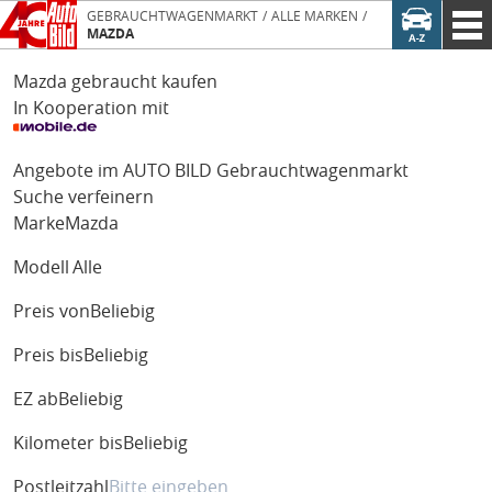
GEBRAUCHTWAGENMARKT
ALLE MARKEN
MAZDA
Mazda gebraucht kaufen
In Kooperation mit
Angebote im AUTO BILD Gebrauchtwagenmarkt
Suche verfeinern
Marke
Mazda
Modell
Alle
Preis von
Beliebig
Preis bis
Beliebig
EZ ab
Beliebig
Kilometer bis
Beliebig
Postleitzahl