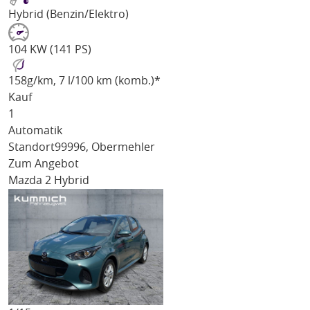
Hybrid (Benzin/Elektro)
104 KW (141 PS)
158
g/km
, 7 l/100 km (komb.)*
Kauf
1
Automatik
Standort
99996, Obermehler
Zum Angebot
Mazda 2 Hybrid