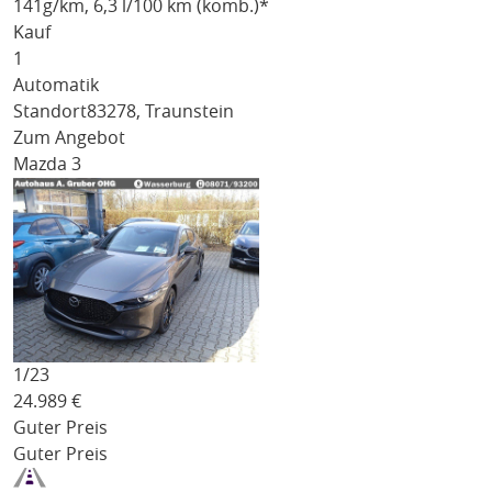
141
g/km
, 6,3 l/100 km (komb.)*
Kauf
1
Automatik
Standort
83278, Traunstein
Zum Angebot
Mazda 3
1/
23
24.989
€
Guter Preis
Guter Preis