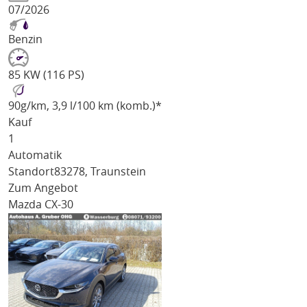
07/2026
Benzin
85 KW (116 PS)
90
g/km
, 3,9 l/100 km (komb.)*
Kauf
1
Automatik
Standort
83278, Traunstein
Zum Angebot
Mazda CX-30