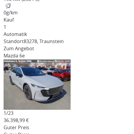
0
g/km
Kauf
1
Automatik
Standort
83278, Traunstein
Zum Angebot
Mazda 6e
1/
23
36.398,99
€
Guter Preis