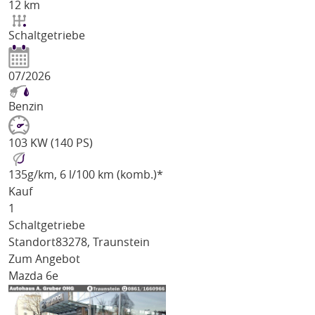
12 km
Schaltgetriebe
07/2026
Benzin
103 KW (140 PS)
135
g/km
, 6 l/100 km (komb.)*
Kauf
1
Schaltgetriebe
Standort
83278, Traunstein
Zum Angebot
Mazda 6e