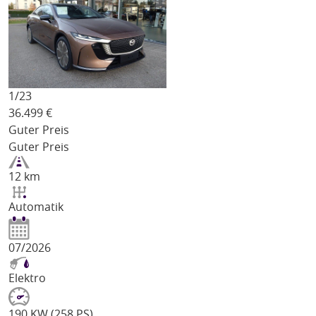
1/
23
36.499
€
Guter Preis
Guter Preis
12 km
Automatik
07/2026
Elektro
190 KW (258 PS)