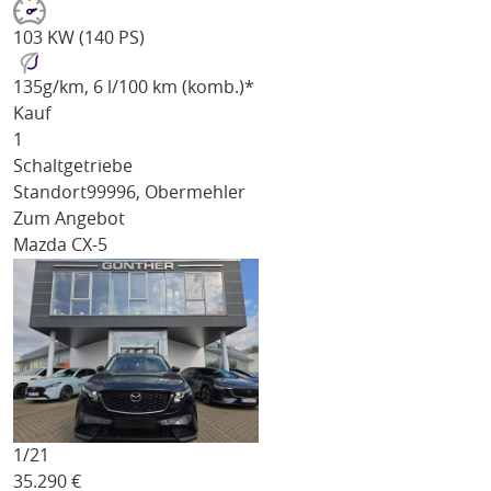
103 KW (140 PS)
135
g/km
, 6 l/100 km (komb.)*
Kauf
1
Schaltgetriebe
Standort
99996, Obermehler
Zum Angebot
Mazda CX-5
1/
21
35.290
€