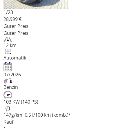
1/
23
28.999
€
Guter Preis
Guter Preis
12 km
Automatik
07/2026
Benzin
103 KW (140 PS)
147
g/km
, 6,5 l/100 km (komb.)*
Kauf
1