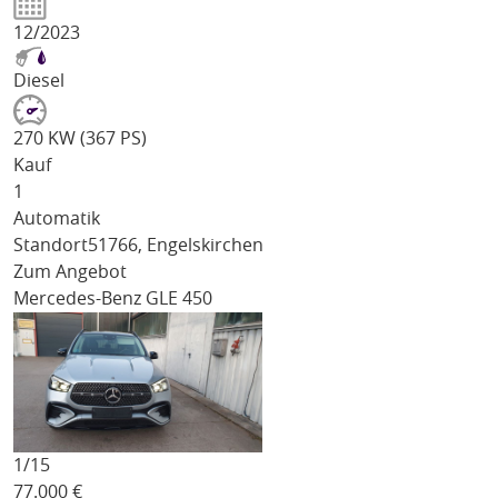
12/2023
Diesel
270 KW (367 PS)
Kauf
1
Automatik
Standort
51766, Engelskirchen
Zum Angebot
Mercedes-Benz GLE 450
1/
15
77.000
€