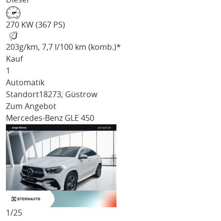
270 KW (367 PS)
203
g/km
, 7,7 l/100 km (komb.)*
Kauf
1
Automatik
Standort
18273, Güstrow
Zum Angebot
Mercedes-Benz GLE 450
1/
25