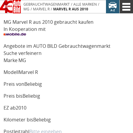
GEBRAUCHTWAGENMARKT
ALLE MARKEN
MG
MARVEL R
MARVEL R AUS 2010
MG Marvel R aus 2010 gebraucht kaufen
In Kooperation mit
Angebote im AUTO BILD Gebrauchtwagenmarkt
Suche verfeinern
Marke
MG
Modell
Marvel R
Preis von
Beliebig
Preis bis
Beliebig
EZ ab
2010
Kilometer bis
Beliebig
Postleitzahl