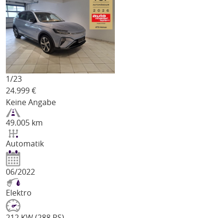
1/
23
24.999
€
Keine Angabe
49.005 km
Automatik
06/2022
Elektro
212 KW (288 PS)