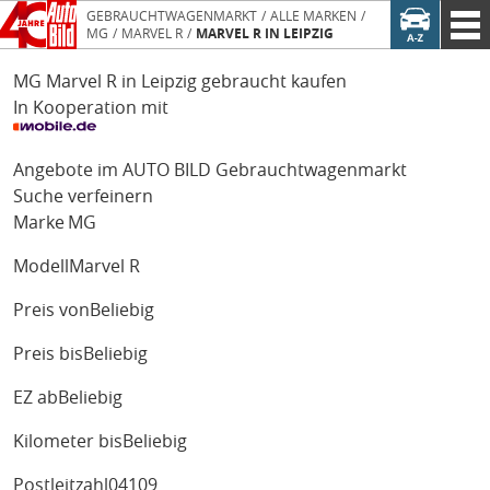
GEBRAUCHTWAGENMARKT
ALLE MARKEN
MG
MARVEL R
MARVEL R IN LEIPZIG
MG Marvel R in Leipzig gebraucht kaufen
In Kooperation mit
Angebote im AUTO BILD Gebrauchtwagenmarkt
Suche verfeinern
Marke
MG
Modell
Marvel R
Preis von
Beliebig
Preis bis
Beliebig
EZ ab
Beliebig
Kilometer bis
Beliebig
Postleitzahl