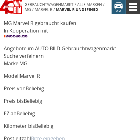
GEBRAUCHTWAGENMARKT
ALLE MARKEN
MG
MARVEL R
MARVEL R UNDEFINED
MG Marvel R gebraucht kaufen
In Kooperation mit
Angebote im AUTO BILD Gebrauchtwagenmarkt
Suche verfeinern
Marke
MG
Modell
Marvel R
Preis von
Beliebig
Preis bis
Beliebig
EZ ab
Beliebig
Kilometer bis
Beliebig
Postleitzahl