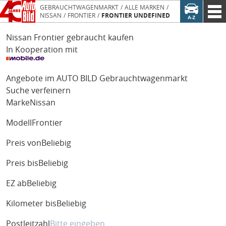
GEBRAUCHTWAGENMARKT
ALLE MARKEN
NISSAN
FRONTIER
FRONTIER UNDEFINED
Nissan Frontier gebraucht kaufen
In Kooperation mit
Angebote im AUTO BILD Gebrauchtwagenmarkt
Suche verfeinern
Marke
Nissan
Modell
Frontier
Preis von
Beliebig
Preis bis
Beliebig
EZ ab
Beliebig
Kilometer bis
Beliebig
Postleitzahl