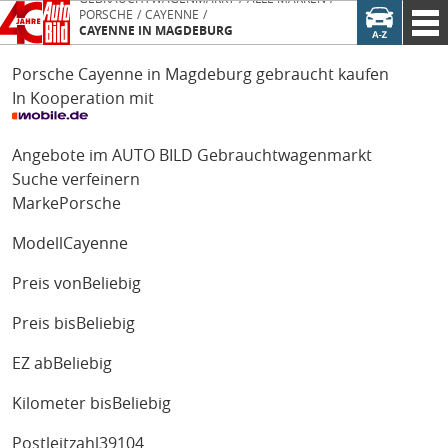
PORSCHE
CAYENNE
CAYENNE IN MAGDEBURG
Porsche Cayenne in Magdeburg gebraucht kaufen
In Kooperation mit
Angebote im AUTO BILD Gebrauchtwagenmarkt
Suche verfeinern
Marke
Porsche
Modell
Cayenne
Preis von
Beliebig
Preis bis
Beliebig
EZ ab
Beliebig
Kilometer bis
Beliebig
Postleitzahl