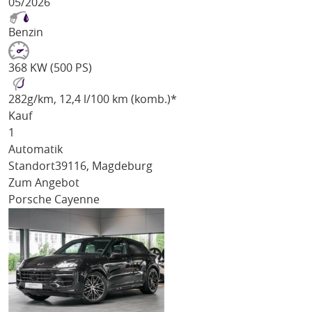
05/2026
Benzin
368 KW (500 PS)
282
g/km
, 12,4 l/100 km (komb.)*
Kauf
1
Automatik
Standort
39116, Magdeburg
Zum Angebot
Porsche Cayenne