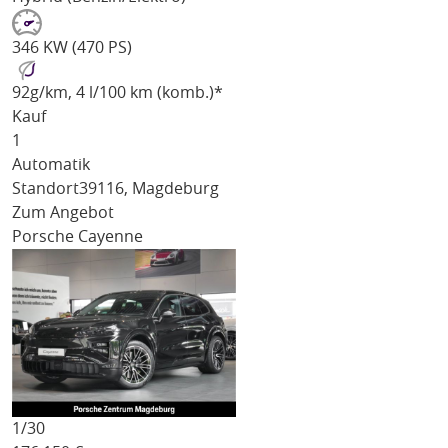
346 KW (470 PS)
92
g/km
, 4 l/100 km (komb.)*
Kauf
1
Automatik
Standort
39116, Magdeburg
Zum Angebot
Porsche Cayenne
1/
30