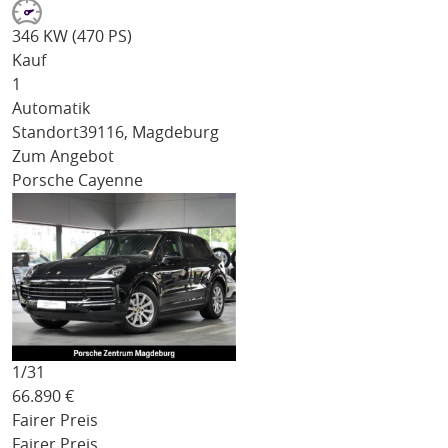
346 KW (470 PS)
Kauf
1
Automatik
Standort
39116, Magdeburg
Zum Angebot
Porsche Cayenne
1/
31
66.890
€
Fairer Preis
Fairer Preis