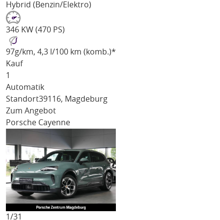
Hybrid (Benzin/Elektro)
346 KW (470 PS)
97
g/km
, 4,3 l/100 km (komb.)*
Kauf
1
Automatik
Standort
39116, Magdeburg
Zum Angebot
Porsche Cayenne
1/
31