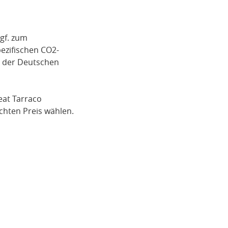
gf. zum
pezifischen CO2-
i der Deutschen
eat Tarraco
hten Preis wählen.