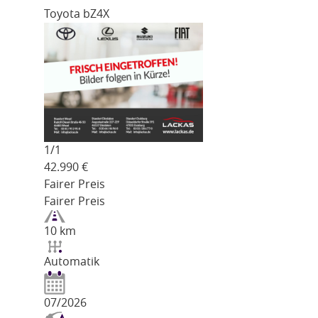
Toyota bZ4X
1/
1
42.990
€
Fairer Preis
Fairer Preis
10 km
Automatik
07/2026