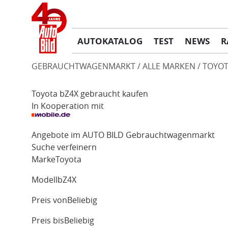
AUTOKATALOG
TEST
NEWS
R
GEBRAUCHTWAGENMARKT
ALLE MARKEN
TOYOT
Toyota bZ4X gebraucht kaufen
In Kooperation mit
Angebote im AUTO BILD Gebrauchtwagenmarkt
Suche verfeinern
Marke
Toyota
Modell
bZ4X
Preis von
Beliebig
Preis bis
Beliebig