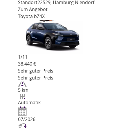
Standort
22529, Hamburg Niendorf
Zum Angebot
Toyota bZ4X
1/
11
38.440
€
Sehr guter Preis
Sehr guter Preis
5 km
Automatik
07/2026