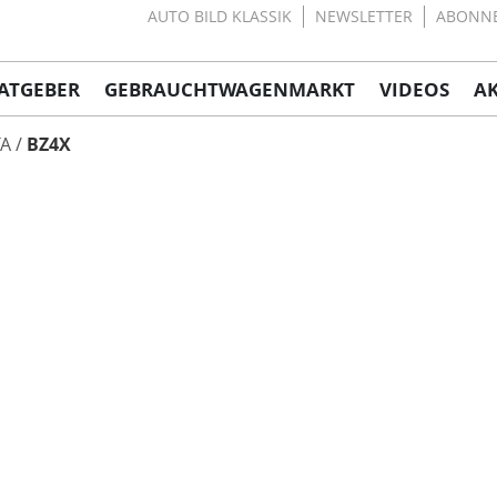
AUTO BILD KLASSIK
NEWSLETTER
ABONN
ATGEBER
GEBRAUCHTWAGENMARKT
VIDEOS
A
A
BZ4X