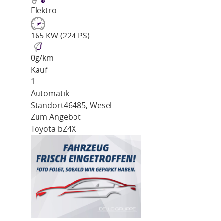
Elektro
165 KW (224 PS)
0
g/km
Kauf
1
Automatik
Standort
46485, Wesel
Zum Angebot
Toyota bZ4X