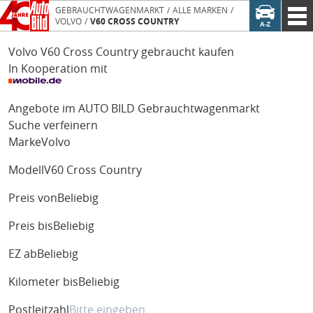
GEBRAUCHTWAGENMARKT
ALLE MARKEN
VOLVO
V60 CROSS COUNTRY
Volvo V60 Cross Country gebraucht kaufen
In Kooperation mit
Angebote im AUTO BILD Gebrauchtwagenmarkt
Suche verfeinern
Marke
Volvo
Modell
V60 Cross Country
Preis von
Beliebig
Preis bis
Beliebig
EZ ab
Beliebig
Kilometer bis
Beliebig
Postleitzahl