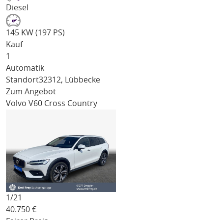
Diesel
145 KW (197 PS)
Kauf
1
Automatik
Standort
32312, Lübbecke
Zum Angebot
Volvo V60 Cross Country
1/
21
40.750
€