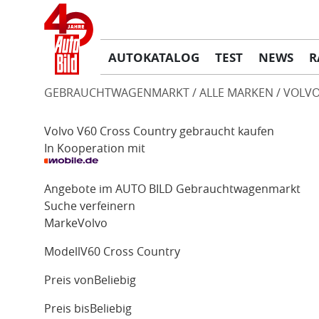
AUTOKATALOG
TEST
NEWS
R
GEBRAUCHTWAGENMARKT
ALLE MARKEN
VOLV
Volvo V60 Cross Country gebraucht kaufen
In Kooperation mit
Angebote im AUTO BILD Gebrauchtwagenmarkt
Suche verfeinern
Marke
Volvo
Modell
V60 Cross Country
Preis von
Beliebig
Preis bis
Beliebig