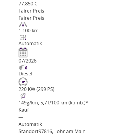
77.850
€
Fairer Preis
Fairer Preis
1.100 km
Automatik
07/2026
Diesel
220 KW (299 PS)
149
g/km
, 5,7 l/100 km (komb.)*
Kauf
―
Automatik
Standort
97816, Lohr am Main