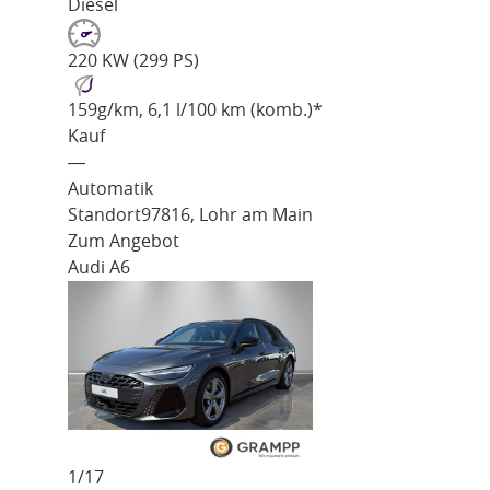
Diesel
220 KW (299 PS)
159
g/km
, 6,1 l/100 km (komb.)*
Kauf
―
Automatik
Standort
97816, Lohr am Main
Zum Angebot
Audi A6
1/
17