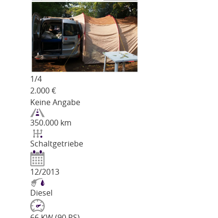
1/
4
2.000
€
Keine Angabe
350.000 km
Schaltgetriebe
12/2013
Diesel
66 KW (90 PS)