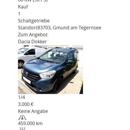
Kauf
1
Schaltgetriebe
Standort
83703, Gmund am Tegernsee
Zum Angebot
Dacia Dokker
1/
4
3.000
€
Keine Angabe
459.000 km