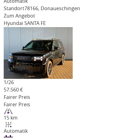
Automatik
Standort
78166, Donaueschingen
Zum Angebot
Hyundai SANTA FE
1/
26
57.560
€
Fairer Preis
Fairer Preis
15 km
Automatik