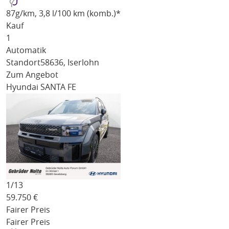
87
g/km
, 3,8 l/100 km (komb.)*
Kauf
1
Automatik
Standort
58636, Iserlohn
Zum Angebot
Hyundai SANTA FE
1/
13
59.750
€
Fairer Preis
Fairer Preis