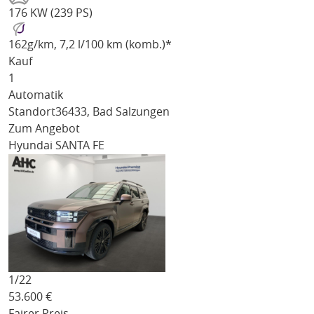
176 KW (239 PS)
162
g/km
, 7,2 l/100 km (komb.)*
Kauf
1
Automatik
Standort
36433, Bad Salzungen
Zum Angebot
Hyundai SANTA FE
1/
22
53.600
€
Fairer Preis