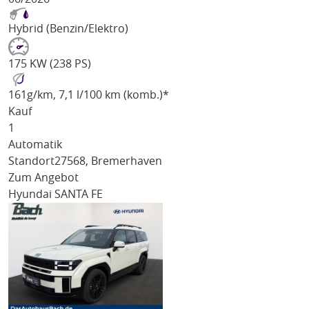
Hybrid (Benzin/Elektro)
175 KW (238 PS)
161
g/km
, 7,1 l/100 km (komb.)*
Kauf
1
Automatik
Standort
27568, Bremerhaven
Zum Angebot
Hyundai SANTA FE