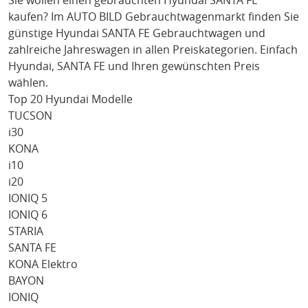
Sie wollen einen gebrauchten
Hyundai SANTA FE
kaufen? Im AUTO BILD Gebrauchtwagenmarkt finden Sie
günstige
Hyundai SANTA FE
Gebrauchtwagen und
zahlreiche Jahreswagen in allen Preiskategorien. Einfach
Hyundai
, SANTA FE
und Ihren gewünschten Preis
wählen.
Top 20 Hyundai Modelle
TUCSON
i30
KONA
i10
i20
IONIQ 5
IONIQ 6
STARIA
SANTA FE
KONA Elektro
BAYON
IONIQ