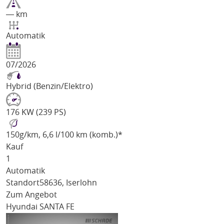
― km
Automatik
07/2026
Hybrid (Benzin/Elektro)
176 KW (239 PS)
150
g/km
, 6,6 l/100 km (komb.)*
Kauf
1
Automatik
Standort
58636, Iserlohn
Zum Angebot
Hyundai SANTA FE