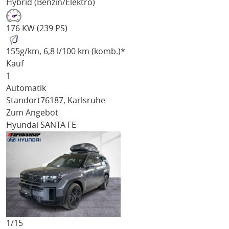
Hybrid (Benzin/Elektro)
176 KW (239 PS)
155
g/km
, 6,8 l/100 km (komb.)*
Kauf
1
Automatik
Standort
76187, Karlsruhe
Zum Angebot
Hyundai SANTA FE
1/
15