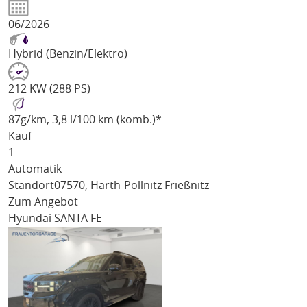
06/2026
Hybrid (Benzin/Elektro)
212 KW (288 PS)
87
g/km
, 3,8 l/100 km (komb.)*
Kauf
1
Automatik
Standort
07570, Harth-Pöllnitz Frießnitz
Zum Angebot
Hyundai SANTA FE