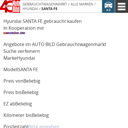
GEBRAUCHTWAGENMARKT
ALLE MARKEN
HYUNDAI
SANTA FE
Hyundai SANTA FE gebraucht kaufen
In Kooperation mit
Angebote im AUTO BILD Gebrauchtwagenmarkt
Suche verfeinern
Marke
Hyundai
Modell
SANTA FE
Preis von
Beliebig
Preis bis
Beliebig
EZ ab
Beliebig
Kilometer bis
Beliebig
Postleitzahl