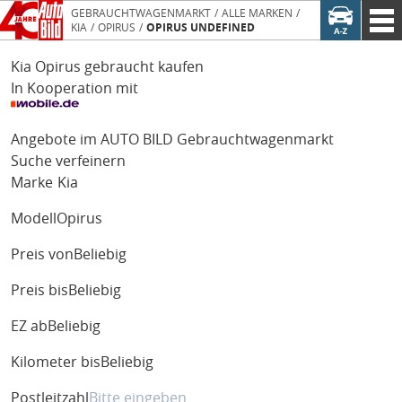
GEBRAUCHTWAGENMARKT
ALLE MARKEN
KIA
OPIRUS
OPIRUS UNDEFINED
Kia Opirus gebraucht kaufen
In Kooperation mit
Angebote im AUTO BILD Gebrauchtwagenmarkt
Suche verfeinern
Marke
Kia
Modell
Opirus
Preis von
Beliebig
Preis bis
Beliebig
EZ ab
Beliebig
Kilometer bis
Beliebig
Postleitzahl