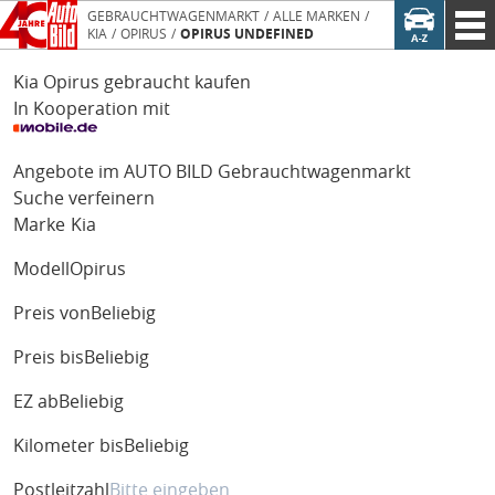
GEBRAUCHTWAGENMARKT
ALLE MARKEN
KIA
OPIRUS
OPIRUS UNDEFINED
Kia Opirus gebraucht kaufen
In Kooperation mit
Angebote im AUTO BILD Gebrauchtwagenmarkt
Suche verfeinern
Marke
Kia
Modell
Opirus
Preis von
Beliebig
Preis bis
Beliebig
EZ ab
Beliebig
Kilometer bis
Beliebig
Postleitzahl