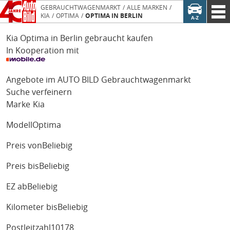
GEBRAUCHTWAGENMARKT
ALLE MARKEN
KIA
OPTIMA
OPTIMA IN BERLIN
Kia Optima in Berlin gebraucht kaufen
In Kooperation mit
Angebote im AUTO BILD Gebrauchtwagenmarkt
Suche verfeinern
Marke
Kia
Modell
Optima
Preis von
Beliebig
Preis bis
Beliebig
EZ ab
Beliebig
Kilometer bis
Beliebig
Postleitzahl