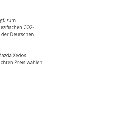
gf. zum
pezifischen CO2-
i der Deutschen
azda Xedos
chten Preis wählen.