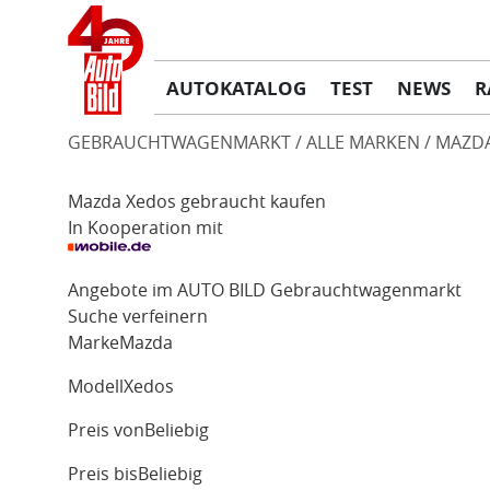
AUTOKATALOG
TEST
NEWS
R
GEBRAUCHTWAGENMARKT
ALLE MARKEN
MAZD
Mazda Xedos gebraucht kaufen
In Kooperation mit
Angebote im AUTO BILD Gebrauchtwagenmarkt
Suche verfeinern
Marke
Mazda
Modell
Xedos
Preis von
Beliebig
Preis bis
Beliebig