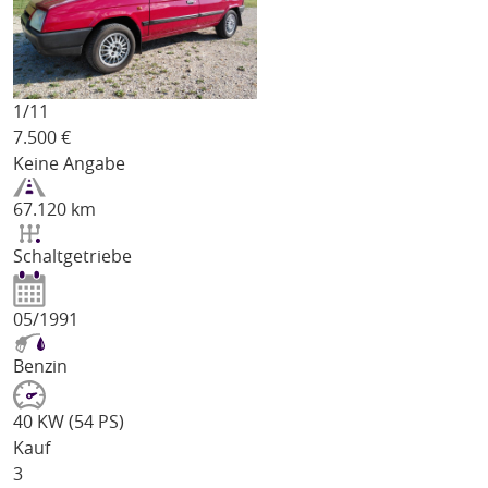
1/
11
7.500
€
Keine Angabe
67.120 km
Schaltgetriebe
05/1991
Benzin
40 KW (54 PS)
Kauf
3