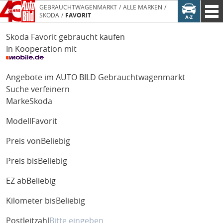
GEBRAUCHTWAGENMARKT
ALLE MARKEN
SKODA
FAVORIT
Skoda Favorit gebraucht kaufen
In Kooperation mit
Angebote im AUTO BILD Gebrauchtwagenmarkt
Suche verfeinern
Marke
Skoda
Modell
Favorit
Preis von
Beliebig
Preis bis
Beliebig
EZ ab
Beliebig
Kilometer bis
Beliebig
Postleitzahl