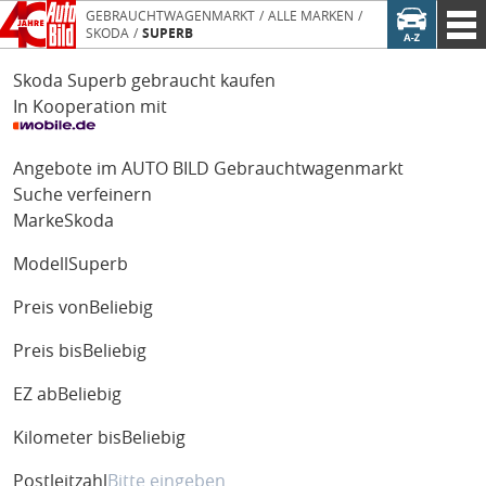
GEBRAUCHTWAGENMARKT
ALLE MARKEN
SKODA
SUPERB
Skoda Superb gebraucht kaufen
In Kooperation mit
Angebote im AUTO BILD Gebrauchtwagenmarkt
Suche verfeinern
Marke
Skoda
Modell
Superb
Preis von
Beliebig
Preis bis
Beliebig
EZ ab
Beliebig
Kilometer bis
Beliebig
Postleitzahl