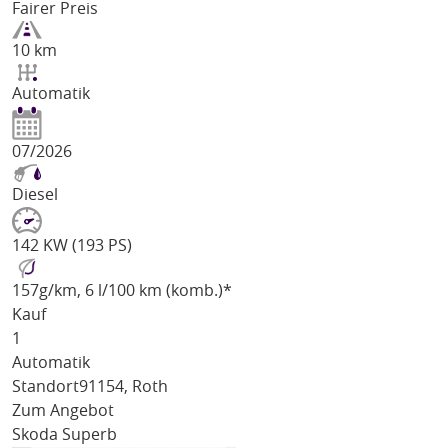
Fairer Preis
10 km
Automatik
07/2026
Diesel
142 KW (193 PS)
157
g/km
, 6 l/100 km (komb.)*
Kauf
1
Automatik
Standort
91154, Roth
Zum Angebot
Skoda Superb