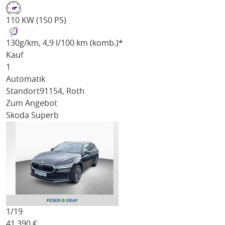
110 KW (150 PS)
130
g/km
, 4,9 l/100 km (komb.)*
Kauf
1
Automatik
Standort
91154, Roth
Zum Angebot
Skoda Superb
1/
19
41.390
€