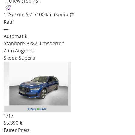
110 KW (150 PS)
149
g/km
, 5,7 l/100 km (komb.)*
Kauf
―
Automatik
Standort
48282, Emsdetten
Zum Angebot
Skoda Superb
1/
17
55.390
€
Fairer Preis