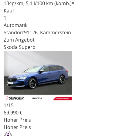
134
g/km
, 5,1 l/100 km (komb.)*
Kauf
1
Automatik
Standort
91126, Kammerstein
Zum Angebot
Skoda Superb
1/
15
69.990
€
Hoher Preis
Hoher Preis