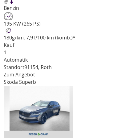
Benzin
195 KW (265 PS)
180
g/km
, 7,9 l/100 km (komb.)*
Kauf
1
Automatik
Standort
91154, Roth
Zum Angebot
Skoda Superb