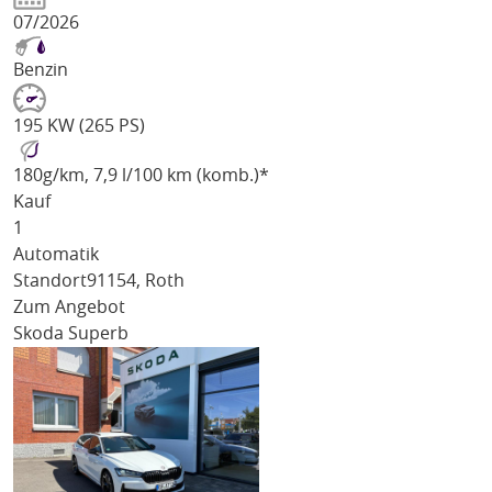
07/2026
Benzin
195 KW (265 PS)
180
g/km
, 7,9 l/100 km (komb.)*
Kauf
1
Automatik
Standort
91154, Roth
Zum Angebot
Skoda Superb