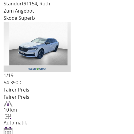
Standort
91154, Roth
Zum Angebot
Skoda Superb
1/
19
54.390
€
Fairer Preis
Fairer Preis
10 km
Automatik