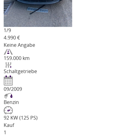
1/
9
4.990
€
Keine Angabe
159.000 km
Schaltgetriebe
09/2009
Benzin
92 KW (125 PS)
Kauf
1