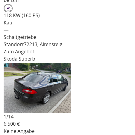
Benzin
118 KW (160 PS)
Kauf
―
Schaltgetriebe
Standort
72213, Altensteig
Zum Angebot
Skoda Superb
1/
14
6.500
€
Keine Angabe