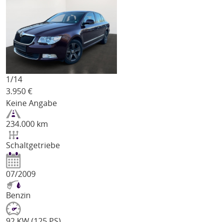
1/
14
3.950
€
Keine Angabe
234.000 km
Schaltgetriebe
07/2009
Benzin
92 KW (125 PS)