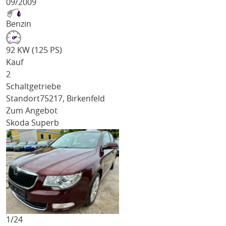
09/2009
Benzin
92 KW (125 PS)
Kauf
2
Schaltgetriebe
Standort
75217, Birkenfeld
Zum Angebot
Skoda Superb
1/
24