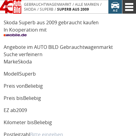
GEBRAUCHTWAGENMARKT
ALLE MARKEN
SKODA
SUPERB
SUPERB AUS 2009
Skoda Superb aus 2009 gebraucht kaufen
In Kooperation mit
Angebote im AUTO BILD Gebrauchtwagenmarkt
Suche verfeinern
Marke
Skoda
Modell
Superb
Preis von
Beliebig
Preis bis
Beliebig
EZ ab
2009
Kilometer bis
Beliebig
Postleitzahl