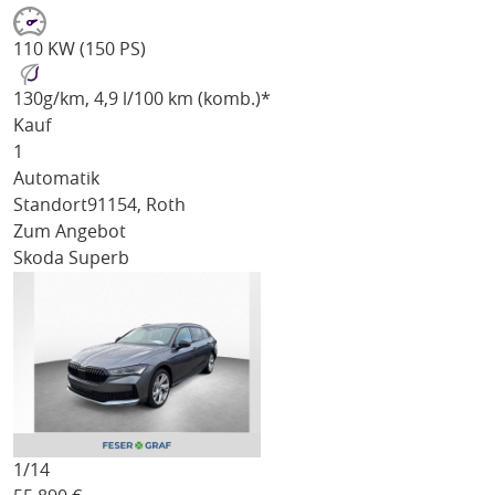
110 KW (150 PS)
130
g/km
, 4,9 l/100 km (komb.)*
Kauf
1
Automatik
Standort
91154, Roth
Zum Angebot
Skoda Superb
1/
14