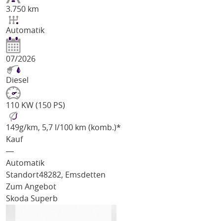
3.750 km
Automatik
07/2026
Diesel
110 KW (150 PS)
149
g/km
, 5,7 l/100 km (komb.)*
Kauf
―
Automatik
Standort
48282, Emsdetten
Zum Angebot
Skoda Superb