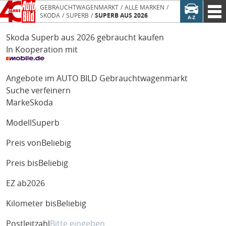
GEBRAUCHTWAGENMARKT
ALLE MARKEN
SKODA
SUPERB
SUPERB AUS 2026
Skoda Superb aus 2026 gebraucht kaufen
In Kooperation mit
Angebote im AUTO BILD Gebrauchtwagenmarkt
Suche verfeinern
Marke
Skoda
Modell
Superb
Preis von
Beliebig
Preis bis
Beliebig
EZ ab
2026
Kilometer bis
Beliebig
Postleitzahl