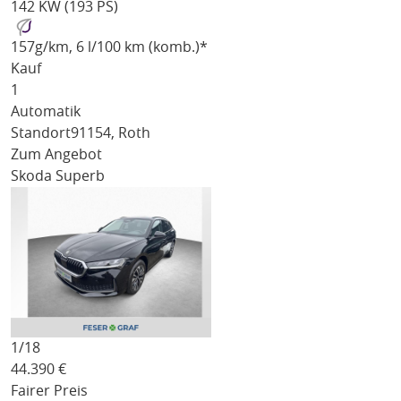
142 KW (193 PS)
157
g/km
, 6 l/100 km (komb.)*
Kauf
1
Automatik
Standort
91154, Roth
Zum Angebot
Skoda Superb
1/
18
44.390
€
Fairer Preis