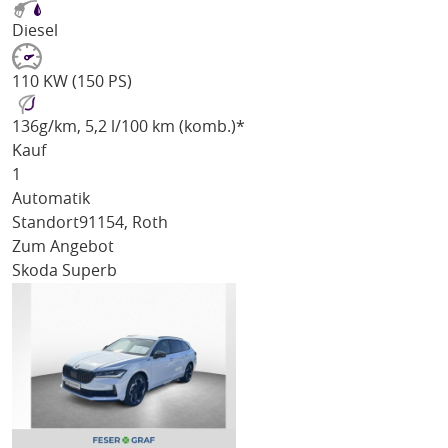
Diesel
110 KW (150 PS)
136
g/km
, 5,2 l/100 km (komb.)*
Kauf
1
Automatik
Standort
91154, Roth
Zum Angebot
Skoda Superb