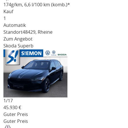
174
g/km
, 6,6 l/100 km (komb.)*
Kauf
1
Automatik
Standort
48429, Rheine
Zum Angebot
Skoda Superb
1/
17
45.930
€
Guter Preis
Guter Preis