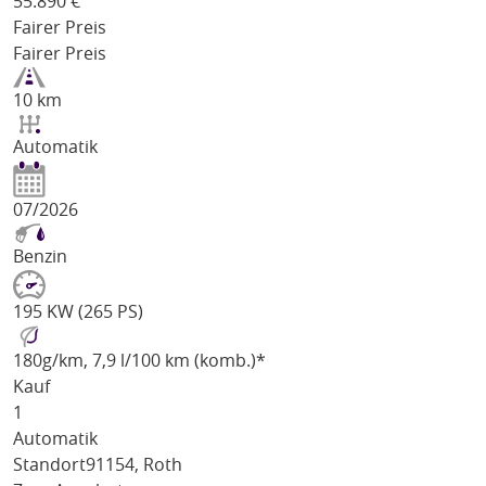
55.890
€
Fairer Preis
Fairer Preis
10 km
Automatik
07/2026
Benzin
195 KW (265 PS)
180
g/km
, 7,9 l/100 km (komb.)*
Kauf
1
Automatik
Standort
91154, Roth