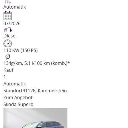
Automatik
07/2026
Diesel
110 KW (150 PS)
134
g/km
, 5,1 l/100 km (komb.)*
Kauf
1
Automatik
Standort
91126, Kammerstein
Zum Angebot
Skoda Superb