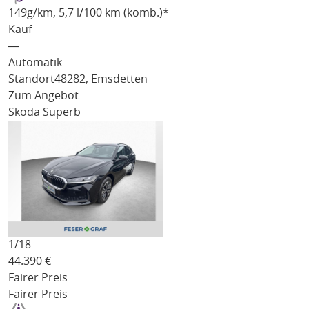
149
g/km
, 5,7 l/100 km (komb.)*
Kauf
―
Automatik
Standort
48282, Emsdetten
Zum Angebot
Skoda Superb
1/
18
44.390
€
Fairer Preis
Fairer Preis