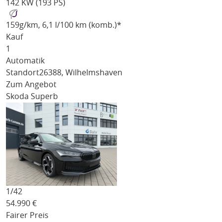
142 KW (193 PS)
159
g/km
, 6,1 l/100 km (komb.)*
Kauf
1
Automatik
Standort
26388, Wilhelmshaven
Zum Angebot
Skoda Superb
1/
42
54.990
€
Fairer Preis