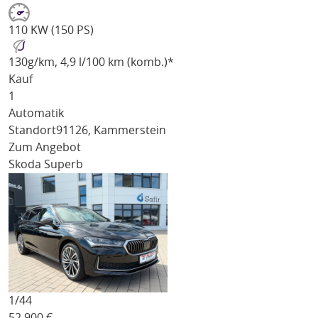
110 KW (150 PS)
130
g/km
, 4,9 l/100 km (komb.)*
Kauf
1
Automatik
Standort
91126, Kammerstein
Zum Angebot
Skoda Superb
1/
44
52.900
€