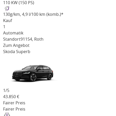
110 KW (150 PS)
130
g/km
, 4,9 l/100 km (komb.)*
Kauf
1
Automatik
Standort
91154, Roth
Zum Angebot
Skoda Superb
1/
5
43.850
€
Fairer Preis
Fairer Preis