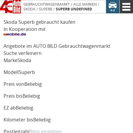
GEBRAUCHTWAGENMARKT
ALLE MARKEN
SKODA
SUPERB
SUPERB UNDEFINED
Skoda Superb gebraucht kaufen
In Kooperation mit
Angebote im AUTO BILD Gebrauchtwagenmarkt
Suche verfeinern
Marke
Skoda
Modell
Superb
Preis von
Beliebig
Preis bis
Beliebig
EZ ab
Beliebig
Kilometer bis
Beliebig
Postleitzahl