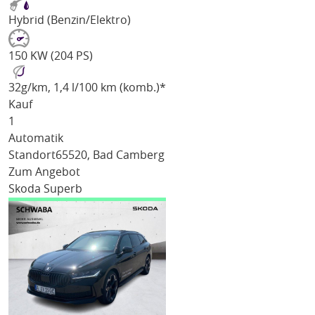
Hybrid (Benzin/Elektro)
150 KW (204 PS)
32
g/km
, 1,4 l/100 km (komb.)*
Kauf
1
Automatik
Standort
65520, Bad Camberg
Zum Angebot
Skoda Superb