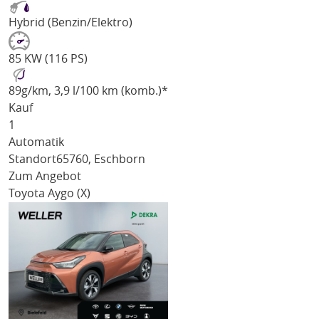
Hybrid (Benzin/Elektro)
85 KW (116 PS)
89
g/km
, 3,9 l/100 km (komb.)*
Kauf
1
Automatik
Standort
65760, Eschborn
Zum Angebot
Toyota Aygo (X)