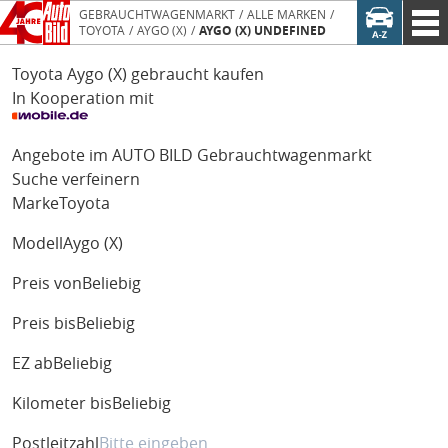
GEBRAUCHTWAGENMARKT
ALLE MARKEN
TOYOTA
AYGO (X)
AYGO (X) UNDEFINED
Toyota Aygo (X) gebraucht kaufen
In Kooperation mit
Angebote im AUTO BILD Gebrauchtwagenmarkt
Suche verfeinern
Marke
Toyota
Modell
Aygo (X)
Preis von
Beliebig
Preis bis
Beliebig
EZ ab
Beliebig
Kilometer bis
Beliebig
Postleitzahl