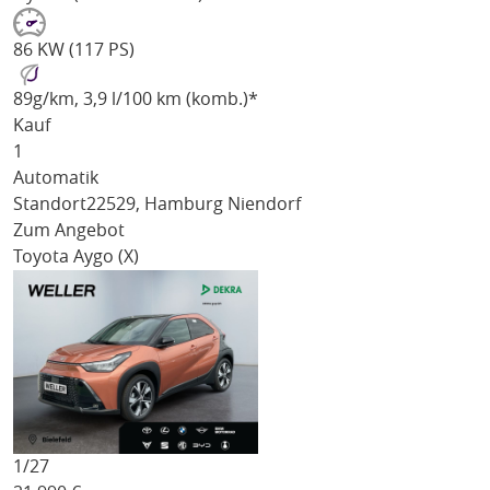
86 KW (117 PS)
89
g/km
, 3,9 l/100 km (komb.)*
Kauf
1
Automatik
Standort
22529, Hamburg Niendorf
Zum Angebot
Toyota Aygo (X)
1/
27