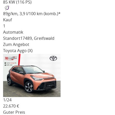
85 KW (116 PS)
89
g/km
, 3,9 l/100 km (komb.)*
Kauf
1
Automatik
Standort
17489, Greifswald
Zum Angebot
Toyota Aygo (X)
1/
24
22.670
€
Guter Preis