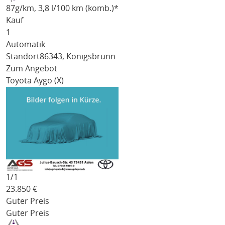
87
g/km
, 3,8 l/100 km (komb.)*
Kauf
1
Automatik
Standort
86343, Königsbrunn
Zum Angebot
Toyota Aygo (X)
1/
1
23.850
€
Guter Preis
Guter Preis