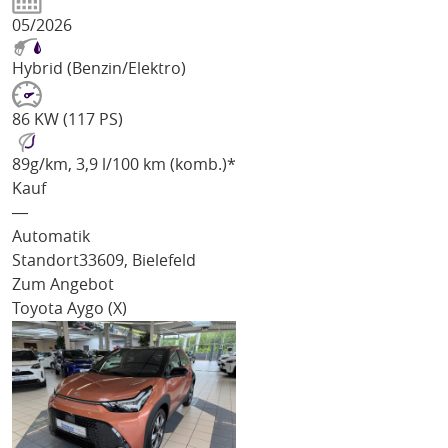
05/2026
Hybrid (Benzin/Elektro)
86 KW (117 PS)
89
g/km
, 3,9 l/100 km (komb.)*
Kauf
―
Automatik
Standort
33609, Bielefeld
Zum Angebot
Toyota Aygo (X)