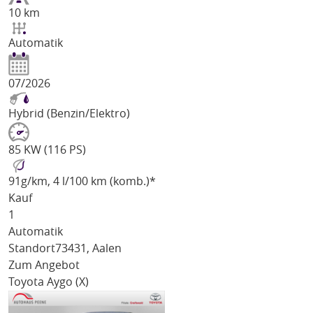
10 km
Automatik
07/2026
Hybrid (Benzin/Elektro)
85 KW (116 PS)
91
g/km
, 4 l/100 km (komb.)*
Kauf
1
Automatik
Standort
73431, Aalen
Zum Angebot
Toyota Aygo (X)