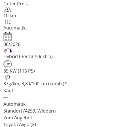
Guter Preis
10 km
Automatik
06/2026
Hybrid (Benzin/Elektro)
85 KW (116 PS)
87
g/km
, 3,8 l/100 km (komb.)*
Kauf
―
Automatik
Standort
74259, Widdern
Zum Angebot
Toyota Aygo (X)