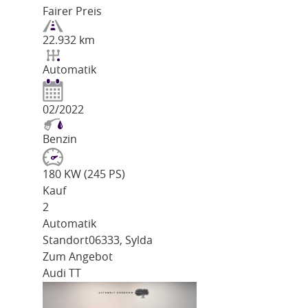
Fairer Preis
22.932 km
Automatik
02/2022
Benzin
180 KW (245 PS)
Kauf
2
Automatik
Standort
06333, Sylda
Zum Angebot
Audi TT