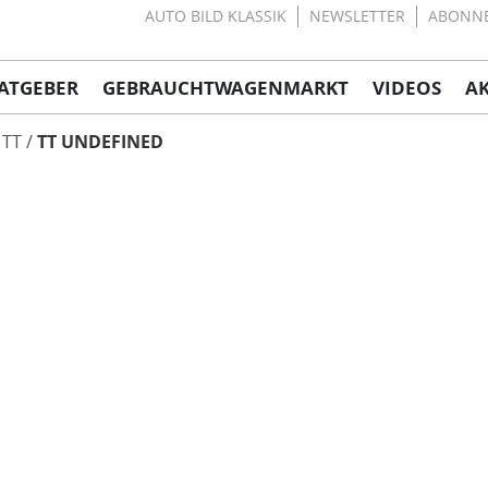
AUTO BILD KLASSIK
NEWSLETTER
ABONN
ATGEBER
GEBRAUCHTWAGENMARKT
VIDEOS
A
TT
TT UNDEFINED