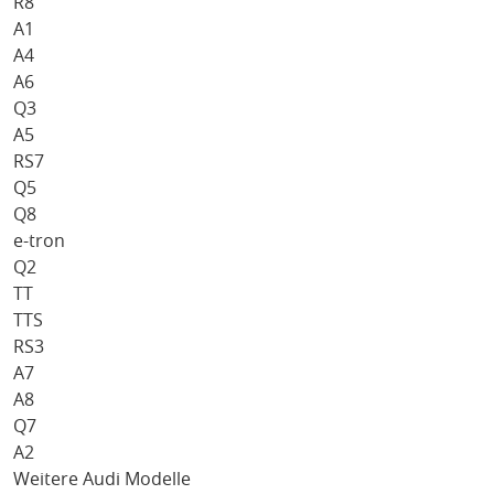
R8
A1
A4
A6
Q3
A5
RS7
Q5
Q8
e-tron
Q2
TT
TTS
RS3
A7
A8
Q7
A2
Weitere Audi Modelle