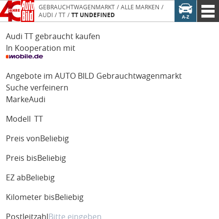
GEBRAUCHTWAGENMARKT
ALLE MARKEN
AUDI
TT
TT UNDEFINED
Audi TT gebraucht kaufen
In Kooperation mit
Angebote im AUTO BILD Gebrauchtwagenmarkt
Suche verfeinern
Marke
Audi
Modell
TT
Preis von
Beliebig
Preis bis
Beliebig
EZ ab
Beliebig
Kilometer bis
Beliebig
Postleitzahl