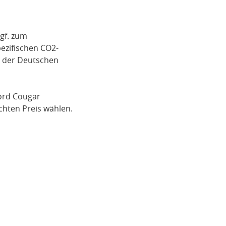
gf. zum
pezifischen CO2-
i der Deutschen
ord Cougar
hten Preis wählen.