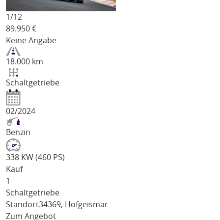
1/
12
89.950
€
Keine Angabe
18.000 km
Schaltgetriebe
02/2024
Benzin
338 KW (460 PS)
Kauf
1
Schaltgetriebe
Standort
34369, Hofgeismar
Zum Angebot