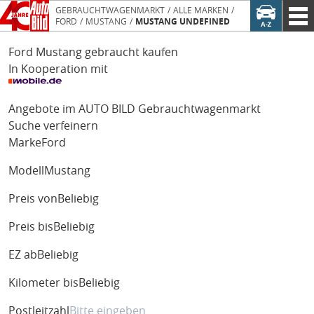
GEBRAUCHTWAGENMARKT
ALLE MARKEN
FORD
MUSTANG
MUSTANG UNDEFINED
Ford Mustang gebraucht kaufen
In Kooperation mit
Angebote im AUTO BILD Gebrauchtwagenmarkt
Suche verfeinern
Marke
Ford
Modell
Mustang
Preis von
Beliebig
Preis bis
Beliebig
EZ ab
Beliebig
Kilometer bis
Beliebig
Postleitzahl