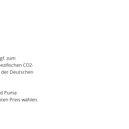
gf. zum
pezifischen CO2-
i der Deutschen
rd Puma
ten Preis wählen.