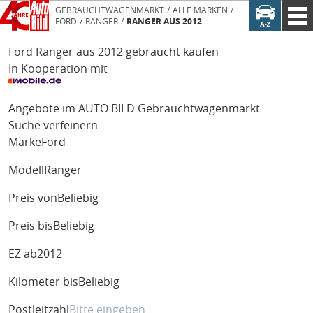
GEBRAUCHTWAGENMARKT
ALLE MARKEN
FORD
RANGER
RANGER AUS 2012
Ford Ranger aus 2012 gebraucht kaufen
In Kooperation mit
Angebote im AUTO BILD Gebrauchtwagenmarkt
Suche verfeinern
Marke
Ford
Modell
Ranger
Preis von
Beliebig
Preis bis
Beliebig
EZ ab
2012
Kilometer bis
Beliebig
Postleitzahl