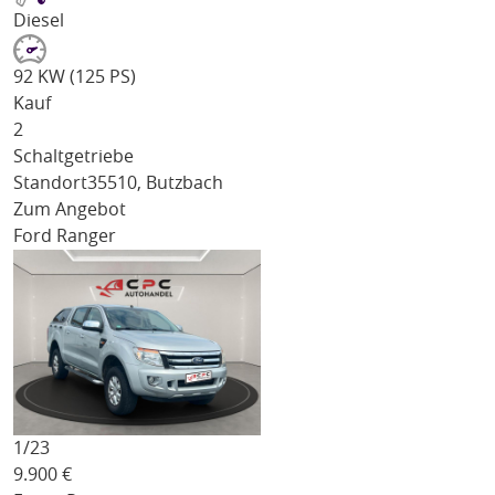
Diesel
92 KW (125 PS)
Kauf
2
Schaltgetriebe
Standort
35510, Butzbach
Zum Angebot
Ford Ranger
1/
23
9.900
€