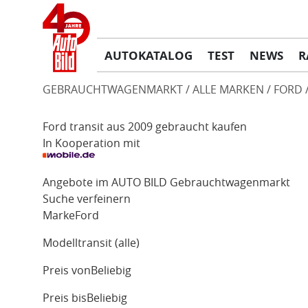
AUTOKATALOG
TEST
NEWS
R
GEBRAUCHTWAGENMARKT
ALLE MARKEN
FORD
Ford transit aus 2009 gebraucht kaufen
In Kooperation mit
Angebote im AUTO BILD Gebrauchtwagenmarkt
Suche verfeinern
Marke
Ford
Modell
transit (alle)
Preis von
Beliebig
Preis bis
Beliebig