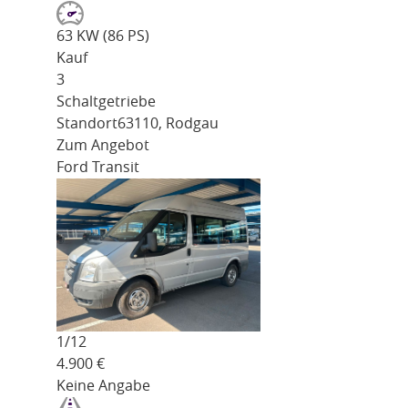
63 KW (86 PS)
Kauf
3
Schaltgetriebe
Standort
63110, Rodgau
Zum Angebot
Ford Transit
1/
12
4.900
€
Keine Angabe