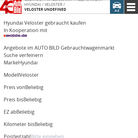
HYUNDAI
VELOSTER
VELOSTER UNDEFINED
Hyundai Veloster gebraucht kaufen
In Kooperation mit
Angebote im AUTO BILD Gebrauchtwagenmarkt
Suche verfeinern
Marke
Hyundai
Modell
Veloster
Preis von
Beliebig
Preis bis
Beliebig
EZ ab
Beliebig
Kilometer bis
Beliebig
Postleitzahl