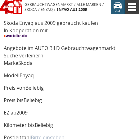
GEBRAUCHTWAGENMARKT
ALLE MARKEN
SKODA
ENYAQ
ENYAQ AUS 2009
Skoda Enyaq aus 2009 gebraucht kaufen
In Kooperation mit
Angebote im AUTO BILD Gebrauchtwagenmarkt
Suche verfeinern
Marke
Skoda
Modell
Enyaq
Preis von
Beliebig
Preis bis
Beliebig
EZ ab
2009
Kilometer bis
Beliebig
Postleitzahl