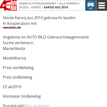
GEBRAUCHTWAGENMARKT
ALLE MARKEN
SKODA
KAROQ
KAROQ AUS 2010
Skoda Karoq aus 2010 gebraucht kaufen
In Kooperation mit
Angebote im AUTO BILD Gebrauchtwagenmarkt
Suche verfeinern
Marke
Skoda
Modell
Karoq
Preis von
Beliebig
Preis bis
Beliebig
EZ ab
2010
Kilometer bis
Beliebig
Postleitzahl