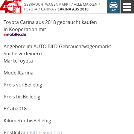
GEBRAUCHTWAGENMARKT
ALLE MARKEN
TOYOTA
CARINA
CARINA AUS 2018
Toyota Carina aus 2018 gebraucht kaufen
In Kooperation mit
Angebote im AUTO BILD Gebrauchtwagenmarkt
Suche verfeinern
Marke
Toyota
Modell
Carina
Preis von
Beliebig
Preis bis
Beliebig
EZ ab
2018
Kilometer bis
Beliebig
Postleitzahl