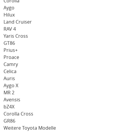
Corolla
Aygo
Hilux
Land Cruiser
RAV 4
Yaris Cross
GT86
Prius+
Proace
Camry
Celica
Auris
Aygo X
MR 2
Avensis
bZ4X
Corolla Cross
GR86
Weitere Toyota Modelle