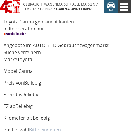
GEBRAUCHTWAGENMARKT
ALLE MARKEN
TOYOTA
CARINA
CARINA UNDEFINED
Toyota Carina gebraucht kaufen
In Kooperation mit
Angebote im AUTO BILD Gebrauchtwagenmarkt
Suche verfeinern
Marke
Toyota
Modell
Carina
Preis von
Beliebig
Preis bis
Beliebig
EZ ab
Beliebig
Kilometer bis
Beliebig
Postleitzahl