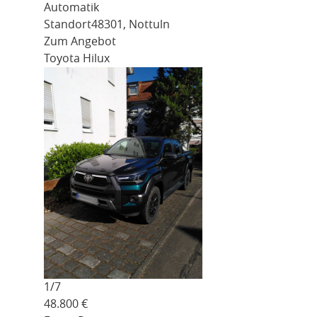
Automatik
Standort
48301, Nottuln
Zum Angebot
Toyota Hilux
1/
7
48.800
€