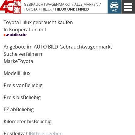
GEBRAUCHTWAGENMARKT
ALLE MARKEN
TOYOTA
HILUX
HILUX UNDEFINED
Toyota Hilux gebraucht kaufen
In Kooperation mit
Angebote im AUTO BILD Gebrauchtwagenmarkt
Suche verfeinern
Marke
Toyota
Modell
Hilux
Preis von
Beliebig
Preis bis
Beliebig
EZ ab
Beliebig
Kilometer bis
Beliebig
Postleitzahl