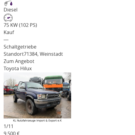
Diesel
75 KW (102 PS)
Kauf
―
Schaltgetriebe
Standort
71384, Weinstadt
Zum Angebot
Toyota Hilux
1/
11
9.500
€