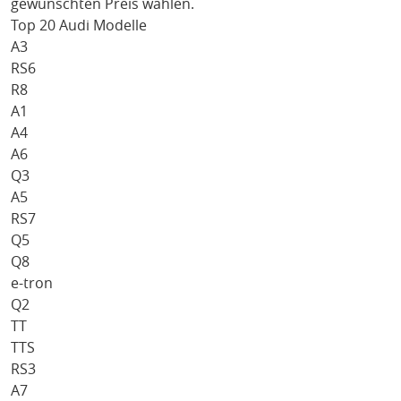
gewünschten Preis wählen.
Top 20 Audi Modelle
A3
RS6
R8
A1
A4
A6
Q3
A5
RS7
Q5
Q8
e-tron
Q2
TT
TTS
RS3
A7