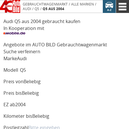
GEBRAUCHTWAGENMARKT
ALLE MARKEN
AUDI
Q5
Q5 AUS 2004
Audi Q5 aus 2004 gebraucht kaufen
In Kooperation mit
Angebote im AUTO BILD Gebrauchtwagenmarkt
Suche verfeinern
Marke
Audi
Modell
Q5
Preis von
Beliebig
Preis bis
Beliebig
EZ ab
2004
Kilometer bis
Beliebig
Postleitzahl