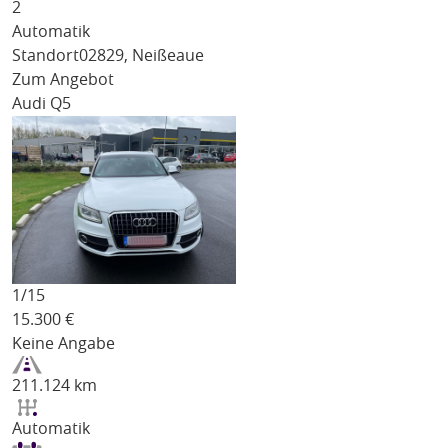
2
Automatik
Standort
02829, Neißeaue
Zum Angebot
Audi Q5
1/
15
15.300
€
Keine Angabe
211.124 km
Automatik