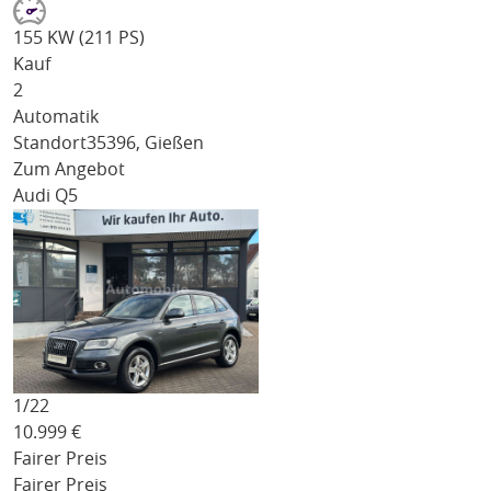
155 KW (211 PS)
Kauf
2
Automatik
Standort
35396, Gießen
Zum Angebot
Audi Q5
1/
22
10.999
€
Fairer Preis
Fairer Preis