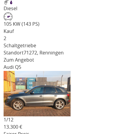
Diesel
105 KW (143 PS)
Kauf
2
Schaltgetriebe
Standort
71272, Renningen
Zum Angebot
Audi Q5
1/
12
13.300
€