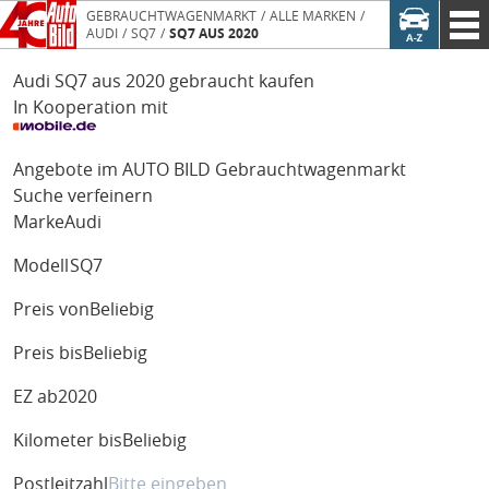
GEBRAUCHTWAGENMARKT
ALLE MARKEN
AUDI
SQ7
SQ7 AUS 2020
Audi SQ7 aus 2020 gebraucht kaufen
In Kooperation mit
Angebote im AUTO BILD Gebrauchtwagenmarkt
Suche verfeinern
Marke
Audi
Modell
SQ7
Preis von
Beliebig
Preis bis
Beliebig
EZ ab
2020
Kilometer bis
Beliebig
Postleitzahl