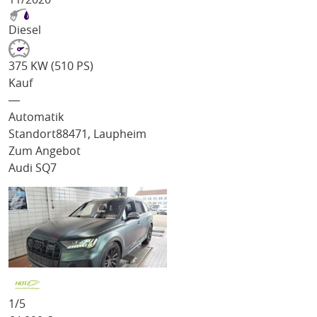
Diesel
375 KW (510 PS)
Kauf
―
Automatik
Standort
88471, Laupheim
Zum Angebot
Audi SQ7
1/
5