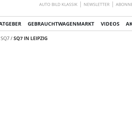
AUTO BILD KLASSIK
NEWSLETTER
ABONN
ATGEBER
GEBRAUCHTWAGENMARKT
VIDEOS
A
SQ7
SQ7 IN LEIPZIG