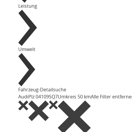
Leistung
Umwelt
Fahrzeug-Detailsuche
Audi
Plz 04109
SQ7
Umkreis 50 km
Alle Filter entfern