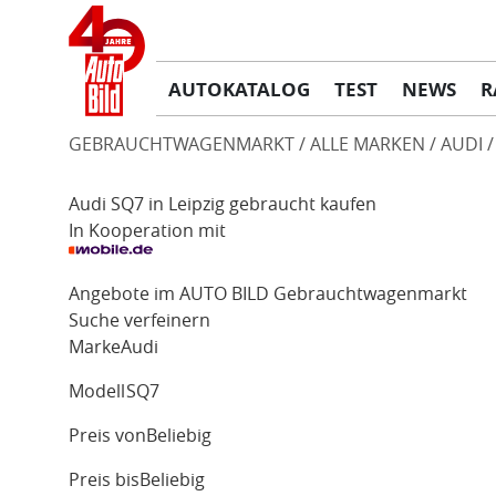
AUTOKATALOG
TEST
NEWS
R
GEBRAUCHTWAGENMARKT
ALLE MARKEN
AUDI
Audi SQ7 in Leipzig gebraucht kaufen
In Kooperation mit
Angebote im AUTO BILD Gebrauchtwagenmarkt
Suche verfeinern
Marke
Audi
Modell
SQ7
Preis von
Beliebig
Preis bis
Beliebig